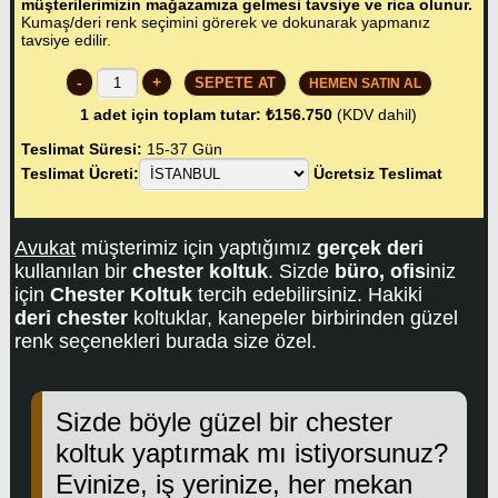
müşterilerimizin mağazamıza gelmesi tavsiye ve rica olunur.
Kumaş/deri renk seçimini görerek ve dokunarak yapmanız
tavsiye edilir.
-
+
HEMEN SATIN AL
1
adet için toplam tutar:
₺156.750
(KDV dahil)
Teslimat Süresi:
15-37 Gün
Teslimat Ücreti:
Ücretsiz Teslimat
Avukat
müşterimiz için yaptığımız
gerçek deri
kullanılan bir
chester koltuk
. Sizde
büro, ofis
iniz
için
Chester Koltuk
tercih edebilirsiniz. Hakiki
deri chester
koltuklar, kanepeler birbirinden güzel
renk seçenekleri burada size özel.
Sizde böyle güzel bir chester
koltuk yaptırmak mı istiyorsunuz?
Evinize, iş yerinize, her mekan