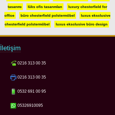
tasarımı
lüks ofis tasarımları
luxury chesterfield for
office
büro chesterfield polstermöbel
luxus eksclusive
chesterfield polstermöbel
luxus eksclusive büro design
İletişim
0216 313 00 35
0216 313 00 35
0532 691 00 95
05326910095