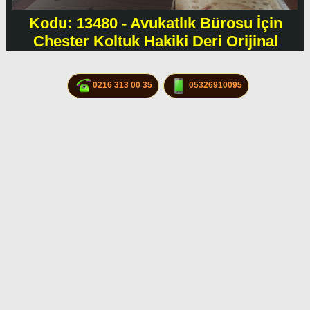
Kodu: 13480 - Avukatlık Bürosu İçin
Chester Koltuk Hakiki Deri Orijinal
0216 313 00 35
05326910095