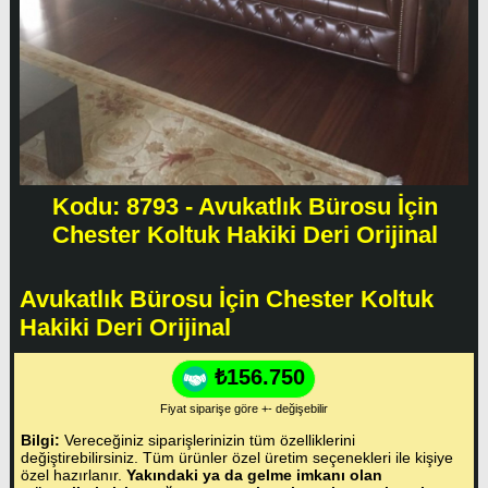
Kodu: 8793 - Avukatlık Bürosu İçin
Chester Koltuk Hakiki Deri Orijinal
Avukatlık Bürosu İçin Chester Koltuk
Hakiki Deri Orijinal
₺156.750
Fiyat siparişe göre +- değişebilir
Bilgi:
Vereceğiniz siparişlerinizin tüm özelliklerini
değiştirebilirsiniz. Tüm ürünler özel üretim seçenekleri ile kişiye
özel hazırlanır.
Yakındaki ya da gelme imkanı olan