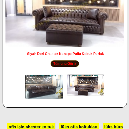
Siyah Deri Chester Kanepe Puflu Koltuk Parlak
Tümünü Gör »
ofis için chester koltuk
lüks ofis koltukları
lüks büro