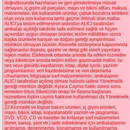
doğrultusunda hazırlanan ve geri gönderilmeye müsait
olmayan, iç giyim alt parçaları, mayo ve bikini altları, makyaj
malzemeleri, tek kullanımlık ürünler, çabuk bozulma tehlikesi
olan veya son kullanma tarihi geçme ihtimali olan mallar,
ALICI’ya teslim edilmesinin ardından ALICI tarafından
ambalajı açıldığı takdirde iade edilmesi sağlık ve hijyen
açısından uygun olmayan ürünler, teslim edildikten sonra
başka ürünlerle karışan ve doğası gereği ayrıştırılması
mümkün olmayan ürünler, Abonelik sözleşmesi kapsamında
sağlananlar dışında, gazete ve dergi gibi süreli yayınlara
ilişkin mallar, Elektronik ortamda anında ifa edilen hizmetler
veya tüketiciye anında teslim edilen gayrimaddi mallar, ile
ses veya görüntü kayıtlarının, kitap, dijital içerik, yazılım
programlarının, veri kaydedebilme ve veri depolama
cihazlarının, bilgisayar sarf malzemelerinin, ambalajının
ALICI tarafından açılmış olması halinde iadesi Yönetmelik
gereği mümkün değildir. Ayrıca Cayma hakkı süresi sona
ermeden önce, tüketicinin onayı ile ifasına başlanan
hizmetlere ilişkin cayma hakkının kullanılması da Yönetmelik
gereği mümkün değildir.
22.Kozmetik ve kişisel bakım ürünleri, iç giyim ürünleri,
mayo, bikini, kitap, kopyalanabilir yazılım ve programlar,
DVD, VCD, CD ve kasetler ile kırtasiye sarf malzemeleri
(toner, kartuş, şerit vb.) iade edilebilmesi için ambalajlarının
açılmamış, denenmemiş, bozulmamış ve kullanılmamış