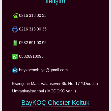
İletişim
0216 313 00 35
0216 313 00 35
0532 691 00 95
05326910095
baykocmobilya@gmail.com
Esenşehir Mah. Vatansever Sk. No: 17 Y.Dudullu
Ümraniye/İstanbul ( MODOKO yanı )
BayKOÇ Chester Koltuk