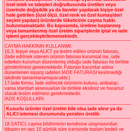
özel istek ve talepleri doğrultusunda üretilen veya
üzerinde değişiklik ya da ilaveler yapılarak kişiye özel
hale getirilen (özel ölçü, özel renk ve özel kumaş/deri
seçimi yapılan) ürünlerde tüketicinin cayma hakkı
bulunmamaktadır. Bu kapsamda, üretime başlanmış
veya tamamlanmış özel üretim siparişlerde iptal ve iade
işlemi gerçekleştirilememektedir.
CAYMA HAKKININ KULLANIMI:
16.3. kişiye veya ALICI’ ya teslim edilen ürünün faturası,
(İade edilmek istenen ürünün faturası kurumsal ise, iade
ederken kurumun düzenlemiş olduğu iade faturası ile birlikte
gönderilmesi gerekmektedir. Faturası kurumlar adına
düzenlenen sipariş iadeleri İADE FATURASI kesilmediği
takdirde tamamlanamayacaktır.)
17.İade formu, İade edilecek ürünlerin kutusu, ambalajı,
varsa standart aksesuarları ile birlikte eksiksiz ve hasarsız
olarak teslim edilmesi gerekmektedir.
İADE KOŞULLARI:
Kusurlu ürünler özel üretim bile olsa iade alınır ya da
ALICI istemesi durumunda yeniden üretilir.
18.SATICI, cayma bildiriminin kendisine ulaşmasından
itibaren en geç 10 günlük süre içerisinde toplam bedeli ve