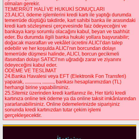
olmaları gerekir.
TEMERRÜT HALİ VE HUKUKİ SONUÇLARI
23.ALICI, ödeme işlemlerini kredi kartı ile yaptığı durumda
temerrüde düştüğü takdirde, kart sahibi banka ile arasındaki
kredi kartı sözleşmesi çerçevesinde faiz ödeyeceğini ve
bankaya karşı sorumlu olacağını kabul, beyan ve taahhüt
eder. Bu durumda ilgili banka hukuki yollara başvurabilir;
doğacak masrafları ve vekâlet ücretini ALICI’dan talep
edebilir ve her koşulda ALICI’nın borcundan dolayı
temerrüde düşmesi halinde, ALICI, borcun gecikmeli
ifasından dolayı SATICI’nın uğradığı zarar ve ziyanını
ödeyeceğini kabul eder.
ÖDEME VE TESLİMAT
24.Banka Havalesi veya EFT (Elektronik Fon Transferi)
yaparak, ............, ........., bankası hesaplarımızdan (TL)
herhangi birine yapabilirsiniz.
25.Sitemiz üzerinden kredi kartlarınız ile, Her türlü kredi
kartınıza online tek ödeme ya da online taksit imkânlarından
yararlanabilirsiniz. Online ödemelerinizde siparişiniz
sonunda kredi kartınızdan tutar çekim işlemi
gerçekleşecektir.