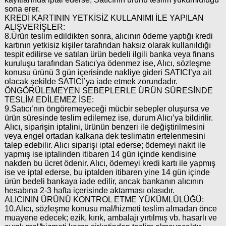
sona erer.
KREDİ KARTININ YETKİSİZ KULLANIMI İLE YAPILAN
ALIŞVERİŞLER:
8.Ürün teslim edildikten sonra, alıcının ödeme yaptığı kredi
kartının yetkisiz kişiler tarafından haksız olarak kullanıldığı
tespit edilirse ve satılan ürün bedeli ilgili banka veya finans
kuruluşu tarafından Satıcı'ya ödenmez ise, Alıcı, sözleşme
konusu ürünü 3 gün içerisinde nakliye gideri SATICI’ya ait
olacak şekilde SATICI’ya iade etmek zorundadır.
ÖNGÖRÜLEMEYEN SEBEPLERLE ÜRÜN SÜRESİNDE
TESLİM EDİLEMEZ İSE:
9.Satıcı’nın öngöremeyeceği mücbir sebepler oluşursa ve
ürün süresinde teslim edilemez ise, durum Alıcı’ya bildirilir.
Alıcı, siparişin iptalini, ürünün benzeri ile değiştirilmesini
veya engel ortadan kalkana dek teslimatın ertelenmesini
talep edebilir. Alıcı siparişi iptal ederse; ödemeyi nakit ile
yapmış ise iptalinden itibaren 14 gün içinde kendisine
nakden bu ücret ödenir. Alıcı, ödemeyi kredi kartı ile yapmış
ise ve iptal ederse, bu iptalden itibaren yine 14 gün içinde
ürün bedeli bankaya iade edilir, ancak bankanın alıcının
hesabına 2-3 hafta içerisinde aktarması olasıdır.
ALICININ ÜRÜNÜ KONTROL ETME YÜKÜMLÜLÜĞÜ:
10.Alıcı, sözleşme konusu mal/hizmeti teslim almadan önce
muayene edecek; ezik, kırık, ambalajı yırtılmış vb. hasarlı ve