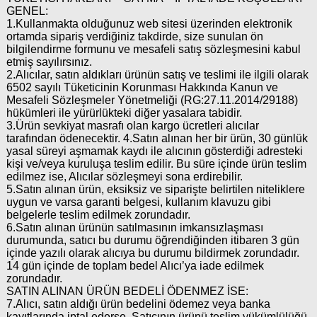
GENEL:
1.Kullanmakta olduğunuz web sitesi üzerinden elektronik
ortamda sipariş verdiğiniz takdirde, size sunulan ön
bilgilendirme formunu ve mesafeli satış sözleşmesini kabul
etmiş sayılırsınız.
2.Alıcılar, satın aldıkları ürünün satış ve teslimi ile ilgili olarak
6502 sayılı Tüketicinin Korunması Hakkında Kanun ve
Mesafeli Sözleşmeler Yönetmeliği (RG:27.11.2014/29188)
hükümleri ile yürürlükteki diğer yasalara tabidir.
3.Ürün sevkiyat masrafı olan kargo ücretleri alıcılar
tarafından ödenecektir. 4.Satın alınan her bir ürün, 30 günlük
yasal süreyi aşmamak kaydı ile alıcının gösterdiği adresteki
kişi ve/veya kuruluşa teslim edilir. Bu süre içinde ürün teslim
edilmez ise, Alıcılar sözleşmeyi sona erdirebilir.
5.Satın alınan ürün, eksiksiz ve siparişte belirtilen niteliklere
uygun ve varsa garanti belgesi, kullanım klavuzu gibi
belgelerle teslim edilmek zorundadır.
6.Satın alınan ürünün satılmasının imkansızlaşması
durumunda, satıcı bu durumu öğrendiğinden itibaren 3 gün
içinde yazılı olarak alıcıya bu durumu bildirmek zorundadır.
14 gün içinde de toplam bedel Alıcı’ya iade edilmek
zorundadır.
SATIN ALINAN ÜRÜN BEDELİ ÖDENMEZ İSE:
7.Alıcı, satın aldığı ürün bedelini ödemez veya banka
kayıtlarında iptal ederse, Satıcının ürünü teslim yükümlülüğü