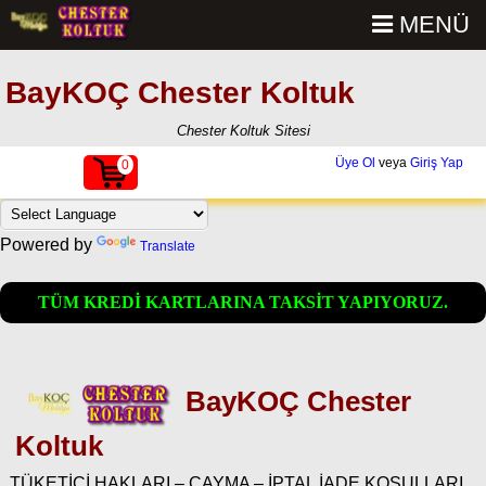
MENÜ
BayKOÇ Chester Koltuk
Chester Koltuk Sitesi
Üye Ol
veya
Giriş Yap
0
Powered by
Translate
TÜM KREDİ KARTLARINA TAKSİT YAPIYORUZ.
BayKOÇ Chester
Koltuk
TÜKETİCİ HAKLARI – CAYMA – İPTAL İADE KOŞULLARI