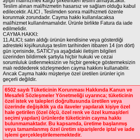
ayıplı mal/hizmeti kargo şirketinden teslim almayacaktır.
Teslim alınan mal/hizmetin hasarsız ve sağlam olduğu kabul
edilecektir. ALICI , Teslimden sonra mal/hizmeti özenle
korunmak zorundadır. Cayma hakkı kullanılacaksa
mal/hizmet kullanılmamalıdır. Ürünle birlikte Fatura da iade
edilmelidir.
CAYMA HAKKI:
11.ALICI; satın aldığı ürünün kendisine veya gösterdiği
adresteki kişi/kuruluşa teslim tarihinden itibaren 14 (on dört)
gün içerisinde, SATICI’ya aşağıdaki iletişim bilgileri
üzerinden bildirmek şartıyla hiçbir hukuki ve cezai
sorumluluk üstlenmeksizin ve hiçbir gerekçe göstermeksizin
malı reddederek sözleşmeden cayma hakkını kullanabilir.
Ancak Cayma hakkı müşteriye özel üretilen ürünler için
geçerli değildir.
6502 sayılı Tüketicinin Korunması Hakkında Kanun ve
Mesafeli Sözleşmeler Yönetmeliği uyarınca; tüketicinin
özel istek ve talepleri doğrultusunda üretilen veya
üzerinde değişiklik ya da ilaveler yapılarak kişiye özel
hale getirilen (özel ölçü, özel renk ve özel kumaş/deri
seçimi yapılan) ürünlerde tüketicinin cayma hakkı
bulunmamaktadır. Bu kapsamda, üretime başlanmış
veya tamamlanmış özel üretim siparişlerde iptal ve iade
işlemi gerçekleştirilememektedir.