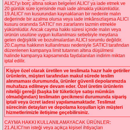
ALICI’yı borç altına sokan belgeleri ALICI’ ya iade etmek ve
20 günlük süre içerisinde malı iade almakla yükümlüdür.
19.ALICI’ nın kusurundan kaynaklanan bir nedenle malın
değerinde bir azalma olursa veya iade imkânsızlaşırsa ALICI
kusuru oranında SATICI’ nın zararlarını tazmin etmekle
yükümlüdür. Ancak cayma hakkı süresi içinde malın veya
ürünün usulüne uygun kullanılması sebebiyle meydana
gelen değişiklik ve bozulmalardan ALICI sorumlu değildir.
20.Cayma hakkının kullanılması nedeniyle SATICI tarafından
düzenlenen kampanya limit tutarının altına düşülmesi
halinde kampanya kapsamında faydalanılan indirim miktarı
iptal edilir.
Kişiye özel olarak üretilen ve teslimata hazır hale getirile
ürünlerin, müşteri tarafından makul sürede teslim
alınmaması durumunda, ürünler güvenli depolarımızda
muhafaza edilmeye devam eder. Özel üretim ürünlerin
niteliği gereği (başka bir tüketiciye satışı mümkün
olmadığından) teslimatın gecikmesi durumunda sipariş
iptali veya ücret iadesi yapılamamaktadır. Teslimat
sürecinin detayları ve depolama koşulları için müşteri
hizmetlerimizle iletişime geçebilirsiniz.
CAYMA HAKKI KULLANILAMAYACAK ÜRÜNLER:
21.ALICI’nın isteği veya açıkça kişisel ihtiyaçları