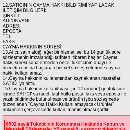
12.SATICININ CAYMA HAKKI BİLDİRİMİ YAPILACAK
İLETİŞİM BİLGİLERİ:
ŞİRKET
ADI/UNVANI:
ADRES:
EPOSTA:
TEL:
FAKS:
CAYMA HAKKININ SÜRESİ:
13.Alıcı, satın aldığı eğer bir hizmet ise, bu 14 günlük süre
sözleşmenin imzalandığı tarihten itibaren başlar. Cayma
hakkı süresi sona ermeden önce, tüketicinin onayı ile
hizmetin ifasına başlanan hizmet sözleşmelerinde cayma
hakkı kullanılamaz.
14.Cayma hakkının kullanımından kaynaklanan masraflar
SATICI’ ya aittir.
15.Cayma hakkının kullanılması için 14 (ondört) günlük süre
içinde SATICI' ya iadeli taahhütlü posta, faks veya eposta ile
yazılı bildirimde bulunulması ve ürünün işbu sözleşmede
düzenlenen "Cayma Hakkı Kullanılamayacak Ürünler"
hükümleri çerçevesinde kullanılmamış olması şarttır.
6502 sayılı Tüketicinin Korunması Hakkında Kanun ve
Mesafeli Sözleşmeler Yönetmeliği uyarınca; tüketicinin