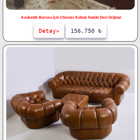
Avukatlık Bürosu İçin Chester Koltuk Hakiki Deri Orijinal
Detay»
156.750 ₺