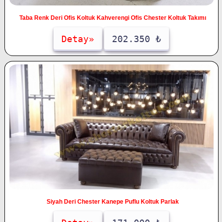
Taba Renk Deri Ofis Koltuk Kahverengi Ofis Chester Koltuk Takımı
Detay»
202.350 ₺
Siyah Deri Chester Kanepe Puflu Koltuk Parlak