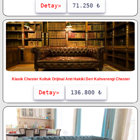
Detay»
71.250 ₺
Klasik Chester Koltuk Orijinal Anti Hakiki Deri Kahverengi Chester
Detay»
136.800 ₺