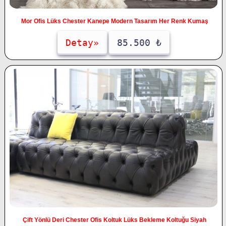
Mor Ofis Lüks Chester Kanepe Modern Tasarım Her Renk Kumaş
Detay»
85.500 ₺
Çift Yönlü Deri Chester Ofis Koltuk Lüks Bekleme Koltuğu Siyah