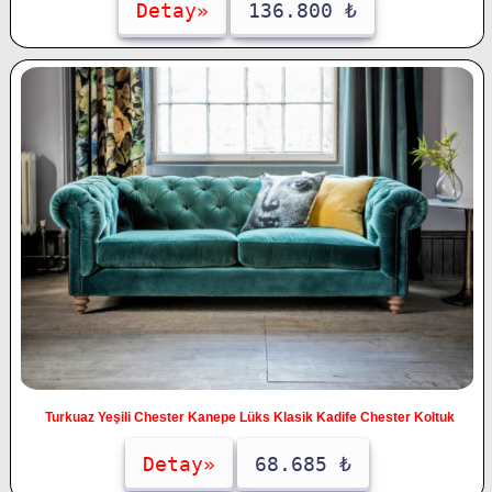
Detay»
136.800 ₺
Turkuaz Yeşili Chester Kanepe Lüks Klasik Kadife Chester Koltuk
Detay»
68.685 ₺