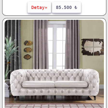
Detay»
85.500 ₺