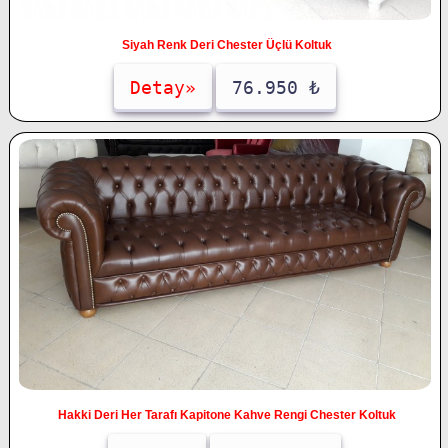
Siyah Renk Deri Chester Üçlü Koltuk
Detay»
76.950 ₺
Hakki Deri Her Tarafı Kapitone Kahve Rengi Chester Koltuk