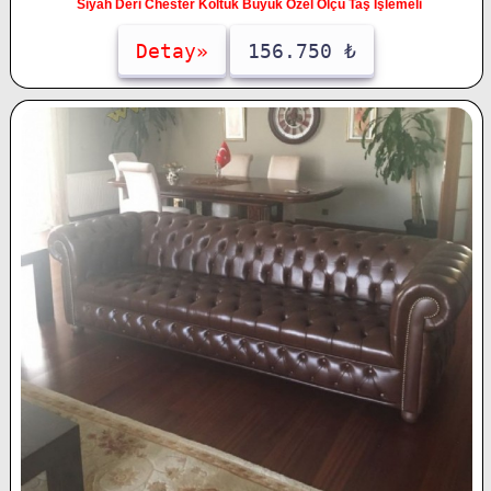
Siyah Deri Chester Koltuk Büyük Özel Ölçü Taş İşlemeli
Detay»
156.750 ₺