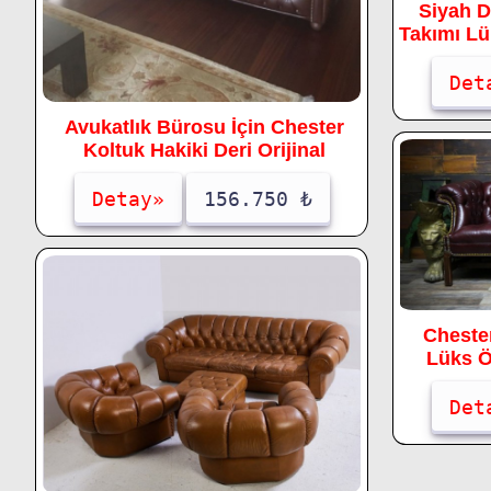
Siyah D
Takımı Lü
Det
Avukatlık Bürosu İçin Chester
Koltuk Hakiki Deri Orijinal
Detay»
156.750 ₺
Chester
Lüks Ö
Det