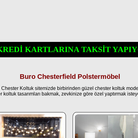
KREDİ KARTLARINA TAKSİT YAPIY
Buro Chesterfield Polstermöbel
ester Koltuk sitemizde birbirinden güzel chester koltuk modeller
r koltuk tasarımları bakmak, zevkinize göre özel yaptırmak isteye