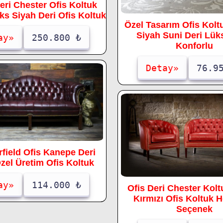
eri Chester Ofis Koltuk
ks Siyah Deri Ofis Koltuk
Özel Tasarım Ofis Kol
Siyah Suni Deri Lük
ay»
250.800 ₺
Konforlu
Detay»
76.9
field Ofis Kanepe Deri
zel Üretim Ofis Koltuk
ay»
114.000 ₺
Ofis Deri Chester Kolt
Kırmızı Ofis Koltuk 
Seçenek