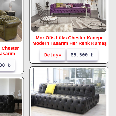
Mor Ofis Lüks Chester Kanepe
Modern Tasarım Her Renk Kumaş
i Chester
Tasarım
Detay»
85.500 ₺
00 ₺