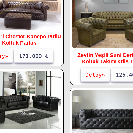
ri Chester Kanepe Puflu
Koltuk Parlak
Zeytin Yeşili Suni Der
ay»
171.000 ₺
Koltuk Takımı Ofis 
Detay»
125.4