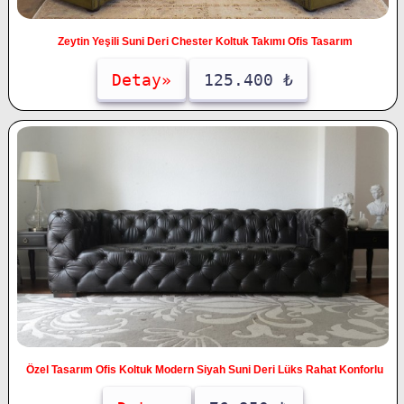
Zeytin Yeşili Suni Deri Chester Koltuk Takımı Ofis Tasarım
Detay»
125.400 ₺
Özel Tasarım Ofis Koltuk Modern Siyah Suni Deri Lüks Rahat Konforlu