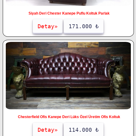
Siyah Deri Chester Kanepe Puflu Koltuk Parlak
Detay»
171.000 ₺
Chesterfield Ofis Kanepe Deri Lüks Özel Üretim Ofis Koltuk
Detay»
114.000 ₺