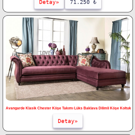
Detay»
71.250 ₺
Avangarde Klasik Chester Köşe Takımı Lüks Baklava Dilimli Köşe Koltuk
Detay»