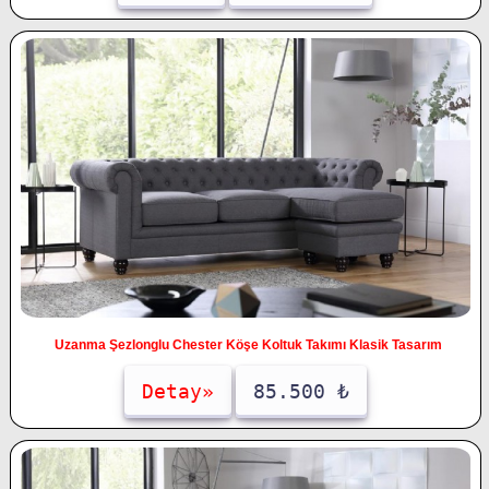
Uzanma Şezlonglu Chester Köşe Koltuk Takımı Klasik Tasarım
Detay»
85.500 ₺