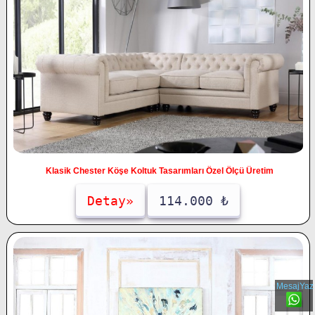
Klasik Chester Köşe Koltuk Tasarımları Özel Ölçü Üretim
Detay»
114.000 ₺
MesajYaz