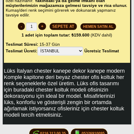
özel hazırlanır.
Yakındaki ya da gelme imkanı olan
müşterilerimizin mağazamıza gelmesi tavsiye ve rica olunur.
Kumaş/deri renk seçimini görerek ve dokunarak yapmanız
tavsiye edilir.
-
+
HEMEN SATIN AL
1
adet için toplam tutar:
₺159.600
(KDV dahil)
Teslimat Süresi:
15-37 Gün
Teslimat Ücreti:
Ücretsiz Teslimat
Lüks İtalyan chester kanepe dekor kanepe modern
Komple kapitone deri beyaz chester ofis koltuk her
renk seçeneklerle özel üretim. Lüks ofis tasarımı
için buradaki chester koltuk modeli ofisinizin
dekorasyonu için ideal bir model. Misafirlerinizi
lüks, konforlu ve gösterişli zengin bir ortamda
ağırlamak istiyorsanız ofisleriniz için chester koltuk
modeli tercih etmelisiniz.
0216 313 00 35
05326910095