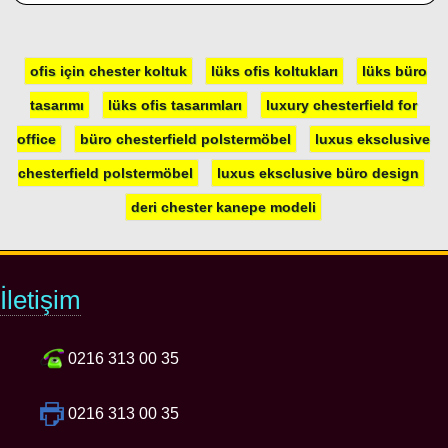
ofis için chester koltuk
lüks ofis koltukları
lüks büro
tasarımı
lüks ofis tasarımları
luxury chesterfield for
office
büro chesterfield polstermöbel
luxus eksclusive
chesterfield polstermöbel
luxus eksclusive büro design
deri chester kanepe modeli
İletişim
0216 313 00 35
0216 313 00 35