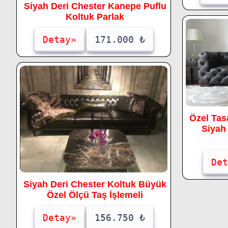
Siyah Deri Chester Kanepe Puflu
Koltuk Parlak
Detay»
171.000 ₺
Özel Tas
Siyah
Det
Siyah Deri Chester Koltuk Büyük
Özel Ölçü Taş İşlemeli
Detay»
156.750 ₺