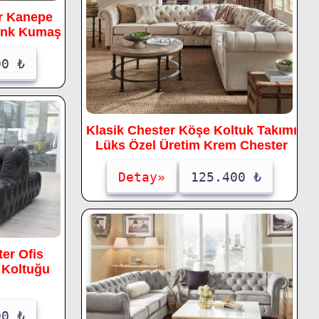
r Kanepe
enk Kumaş
00 ₺
Klasik Chester Köşe Koltuk Takımı
Lüks Özel Üretim Krem Chester
Detay»
125.400 ₺
ter Ofis
 Koltuğu
00 ₺