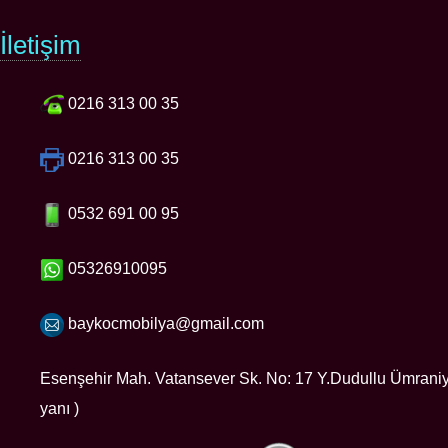
İletişim
0216 313 00 35
0216 313 00 35
0532 691 00 95
05326910095
baykocmobilya@gmail.com
Esenşehir Mah. Vatansever Sk. No: 17 Y.Dudullu Ümran
yanı )