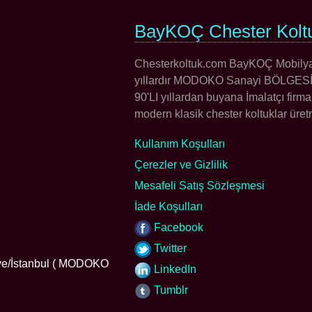
BayKOÇ Chester Kolt
Chesterkoltuk.com BayKOÇ Mobilya'ya
yıllardır MODOKO Sanayi BÖLGESİNDE
90'LI yıllardan buyana İmalatçı firma
modern klasik chester koltuklar üretme
Kullanım Koşulları
Çerezler ve Gizlilik
Mesafeli Satış Sözleşmesi
İade Koşulları
Facebook
Twitter
iye/İstanbul ( MODOKO
LinkedIn
Tumblr