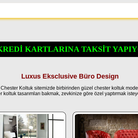
KREDİ KARTLARINA TAKSİT YAPIY
Luxus Eksclusive Büro Design
ter Koltuk sitemizde birbirinden güzel chester koltuk modeller
r koltuk tasarımları bakmak, zevkinize göre özel yaptırmak isteye