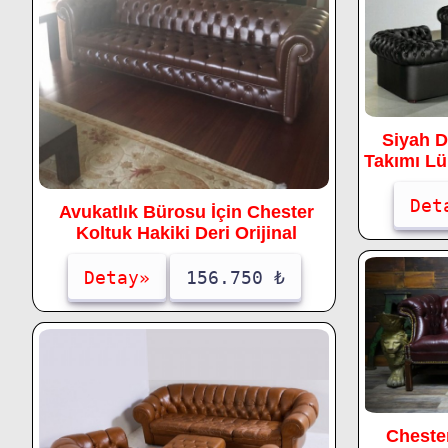
Siyah D
Takımı Lü
Det
Avukatlık Bürosu İçin Chester
Koltuk Hakiki Deri Orijinal
Detay»
156.750 ₺
Chester