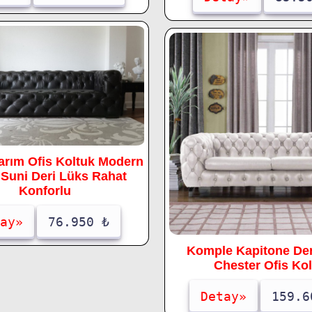
arım Ofis Koltuk Modern
 Suni Deri Lüks Rahat
Konforlu
ay»
76.950 ₺
Komple Kapitone Der
Chester Ofis Kol
Detay»
159.6