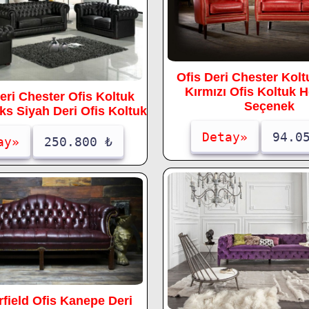
Ofis Deri Chester Kolt
Kırmızı Ofis Koltuk 
eri Chester Ofis Koltuk
Seçenek
ks Siyah Deri Ofis Koltuk
Detay»
94.0
ay»
250.800 ₺
field Ofis Kanepe Deri