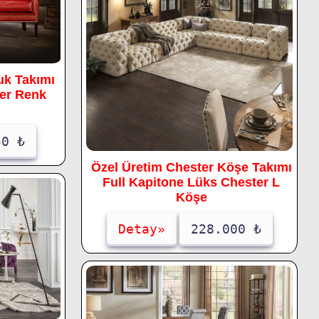
uk Takımı
Her Renk
50 ₺
Özel Üretim Chester Köşe Takımı
Full Kapitone Lüks Chester L
Köşe
Detay»
228.000 ₺