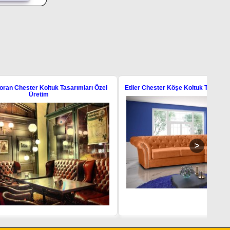
arımları Özel
Etiler Chester Köşe Koltuk Takımı Özel Ölçü Üretim
Ches