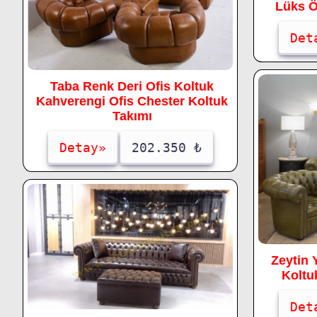
Lüks Ö
Det
Taba Renk Deri Ofis Koltuk
Kahverengi Ofis Chester Koltuk
Takımı
Detay»
202.350 ₺
Zeytin 
Koltu
Det