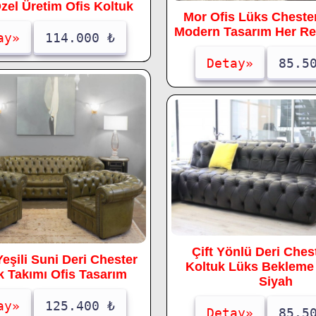
zel Üretim Ofis Koltuk
Mor Ofis Lüks Cheste
Modern Tasarım Her R
ay»
114.000 ₺
Detay»
85.5
Çift Yönlü Deri Ches
Yeşili Suni Deri Chester
Koltuk Lüks Bekleme
k Takımı Ofis Tasarım
Siyah
ay»
125.400 ₺
Detay»
85.5