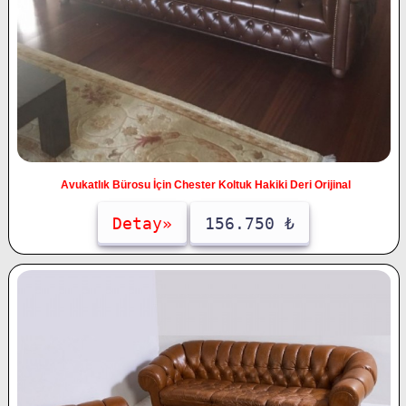
Avukatlık Bürosu İçin Chester Koltuk Hakiki Deri Orijinal
Detay»
156.750 ₺