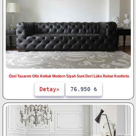
Özel Tasarım Ofis Koltuk Modern Siyah Suni Deri Lüks Rahat Konforlu
Detay»
76.950 ₺