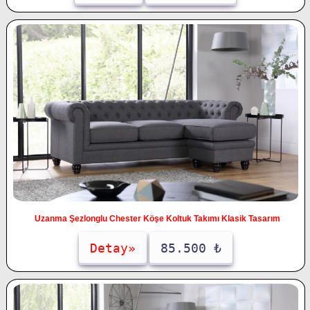
Uzanma Şezlonglu Chester Köşe Koltuk Takımı Klasik Tasarım
Detay»
85.500 ₺