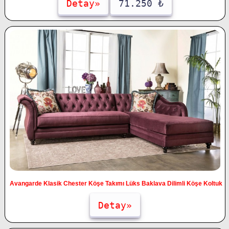
Detay»
71.250 ₺
Avangarde Klasik Chester Köşe Takımı Lüks Baklava Dilimli Köşe Koltuk
Detay»