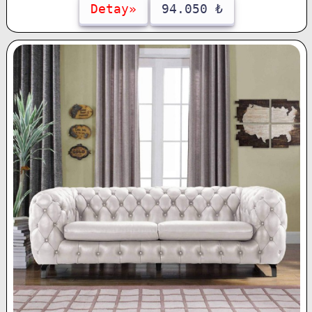
Detay»
94.050 ₺