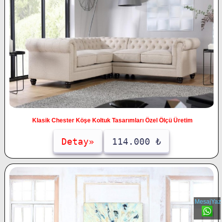
Klasik Chester Köşe Koltuk Tasarımları Özel Ölçü Üretim
Detay»
114.000 ₺
MesajYaz