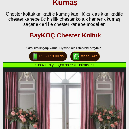
Kumaş
Chester koltuk gri kadife kumaş kaplı lüks klasik gri kadife
chester kanepe üç kişilik chester koltuk her renk kumaş
seçenekleri ile chester kanepe modelleri
BayKOÇ Chester Koltuk
Özel üretim yapıyoruz. Fiyatlar için lütfen bizi arayınız.
0532 691 00 95
Mesaj Yaz
Cihazınızı yan çevirin resim büyüsün!