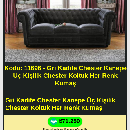
Kodu: 11696 - Gri Kadife Chester Kanepe
Üç Kişilik Chester Koltuk Her Renk
Kumaş
Gri Kadife Chester Kanepe Üç Kişilik
Chester Koltuk Her Renk Kumaş
₺71.250
Fiyat siparişe göre +- değişebilir