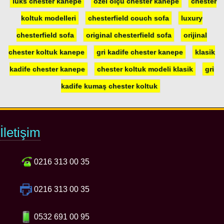
lüks chester kanepe
özel ölçü chester kanepe
chester
koltuk modelleri
chesterfield couch sofa
luxury
chesterfield sofa
original chesterfield sofa
orijinal
chester koltuk kanepe
gri kadife chester kanepe
klasik
kadife chester kanepe
chester koltuk modeli klasik
gri
kadife kumaş chester koltuk
İletişim
0216 313 00 35
0216 313 00 35
0532 691 00 95