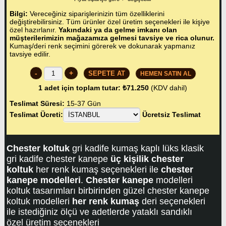
Bilgi:
Vereceğiniz siparişlerinizin tüm özelliklerini
değiştirebilirsiniz. Tüm ürünler özel üretim seçenekleri ile kişiye
özel hazırlanır.
Yakındaki ya da gelme imkanı olan
müşterilerimizin mağazamıza gelmesi tavsiye ve rica olunur.
Kumaş/deri renk seçimini görerek ve dokunarak yapmanız
tavsiye edilir.
-
+
HEMEN SATIN AL
1
adet için toplam tutar:
₺71.250
(KDV dahil)
Teslimat Süresi:
15-37 Gün
Teslimat Ücreti:
Ücretsiz Teslimat
Chester koltuk
gri kadife kumaş kaplı lüks klasik
gri kadife chester kanepe
üç kişilik chester
koltuk
her renk kumaş seçenekleri ile
chester
kanepe modelleri
.
Chester kanepe
modelleri
koltuk tasarımları birbirinden güzel chester kanepe
koltuk modelleri
her renk kumaş
deri seçenekleri
ile istediğiniz ölçü ve adetlerde yataklı sandıklı
özel üretim seçenekleri