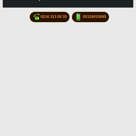
0216 313 00 35
05326910095