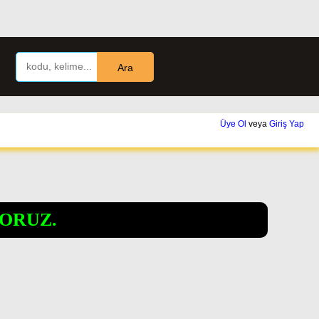
Ara
Üye Ol
veya
Giriş Yap
ORUZ.