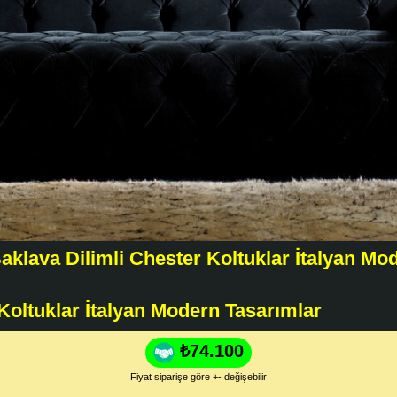
aklava Dilimli Chester Koltuklar İtalyan Mo
Koltuklar İtalyan Modern Tasarımlar
₺74.100
Fiyat siparişe göre +- değişebilir