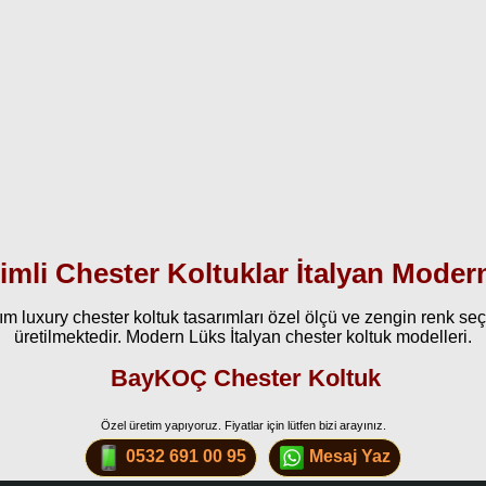
imli Chester Koltuklar İtalyan Moder
m luxury chester koltuk tasarımları özel ölçü ve zengin renk seçene
üretilmektedir. Modern Lüks İtalyan chester koltuk modelleri.
BayKOÇ Chester Koltuk
Özel üretim yapıyoruz. Fiyatlar için lütfen bizi arayınız.
0532 691 00 95
Mesaj Yaz