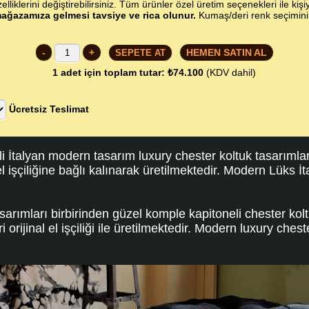
lliklerini değiştirebilirsiniz. Tüm ürünler özel üretim seçenekleri ile kişi
ağazamıza gelmesi tavsiye ve rica olunur.
Kumaş/deri renk seçimin
-
+
HEMEN SATIN AL
1
adet için toplam tutar:
₺74.100
(KDV dahil)
Ücretsiz Teslimat
li İtalyan modern tasarım luxury chester koltuk tasarımla
el işçiliğine bağlı kalınarak üretilmektedir. Modern Lüks İ
sarımları birbirinden güzel komple kapitoneli chester kolt
orijinal el işçiliği ile üretilmektedir. Modern luxury ches