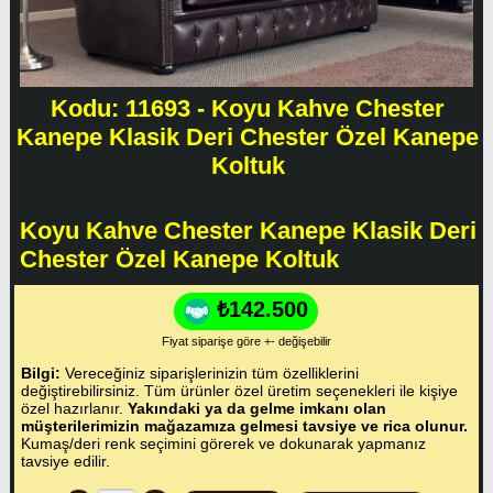
Kodu: 11693 - Koyu Kahve Chester
Kanepe Klasik Deri Chester Özel Kanepe
Koltuk
Koyu Kahve Chester Kanepe Klasik Deri
Chester Özel Kanepe Koltuk
₺142.500
Fiyat siparişe göre +- değişebilir
Bilgi:
Vereceğiniz siparişlerinizin tüm özelliklerini
değiştirebilirsiniz. Tüm ürünler özel üretim seçenekleri ile kişiye
özel hazırlanır.
Yakındaki ya da gelme imkanı olan
müşterilerimizin mağazamıza gelmesi tavsiye ve rica olunur.
Kumaş/deri renk seçimini görerek ve dokunarak yapmanız
tavsiye edilir.