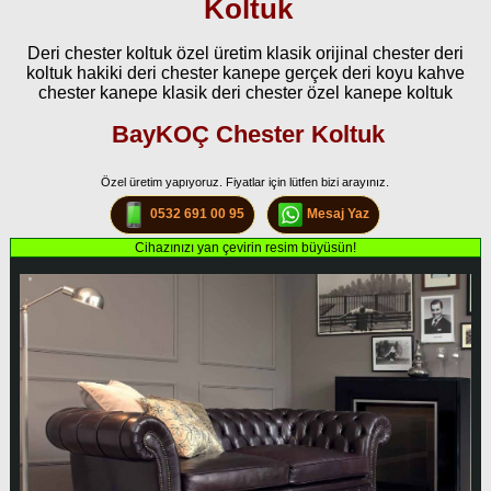
Koltuk
Deri chester koltuk özel üretim klasik orijinal chester deri
koltuk hakiki deri chester kanepe gerçek deri koyu kahve
chester kanepe klasik deri chester özel kanepe koltuk
BayKOÇ Chester Koltuk
Özel üretim yapıyoruz. Fiyatlar için lütfen bizi arayınız.
0532 691 00 95
Mesaj Yaz
Cihazınızı yan çevirin resim büyüsün!