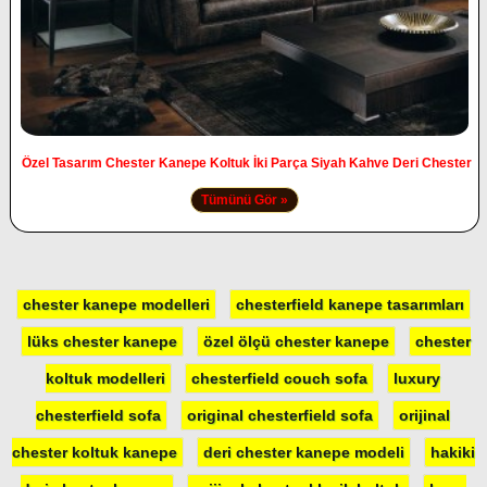
Özel Tasarım Chester Kanepe Koltuk İki Parça Siyah Kahve Deri Chester
Tümünü Gör »
chester kanepe modelleri
chesterfield kanepe tasarımları
lüks chester kanepe
özel ölçü chester kanepe
chester
koltuk modelleri
chesterfield couch sofa
luxury
chesterfield sofa
original chesterfield sofa
orijinal
chester koltuk kanepe
deri chester kanepe modeli
hakiki