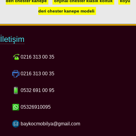
deri chester kanepe
orijinal chester klasik koltuk
koyu
deri chester kanepe modeli
İletişim
0216 313 00 35
0216 313 00 35
0532 691 00 95
05326910095
baykocmobilya@gmail.com