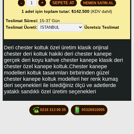
-
+
HEMEN SATIN AL
1
adet için toplam tutar:
₺142.500
(KDV dahil)
Teslimat Süresi:
15-37 Gün
Teslimat Ücreti:
Ücretsiz Teslimat
Deri chester koltuk özel üretim klasik orijinal
chester deri koltuk hakiki deri chester kanepe
gerçek deri koyu kahve chester kanepe klasik deri
chester özel kanepe koltuk.Chester kanepe
modelleri koltuk tasarımları birbirinden güzel
chester kanepe koltuk modelleri her renk kumaş
deri seçenekleri ile istediğiniz ölçü ve adetlerde
yataklı sandıklı özel üretim seçenekleri
0216 313 00 35
05326910095