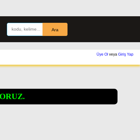
Ara
Üye Ol
veya
Giriş Yap
ORUZ.