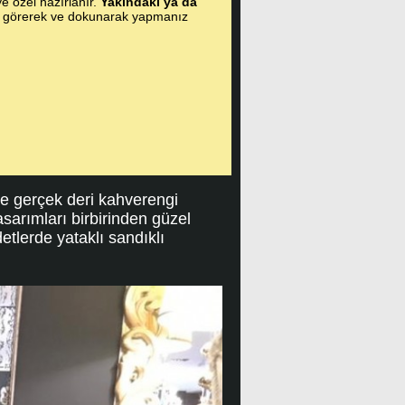
ye özel hazırlanır.
Yakındaki ya da
i görerek ve dokunarak yapmanız
epe gerçek deri kahverengi
sarımları birbirinden güzel
etlerde yataklı sandıklı