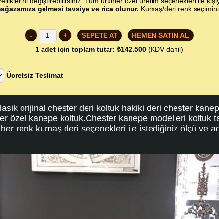
lliklerini değiştirebilirsiniz. Tüm ürünler özel üretim seçenekleri ile kişi
ağazamıza gelmesi tavsiye ve rica olunur.
Kumaş/deri renk seçimin
-
+
HEMEN SATIN AL
1
adet için toplam tutar:
₺142.500
(KDV dahil)
Ücretsiz Teslimat
lasik orijinal chester deri koltuk hakiki deri chester kan
er özel kanepe koltuk.Chester kanepe modelleri koltuk ta
her renk kumaş deri seçenekleri ile istediğiniz ölçü ve ad