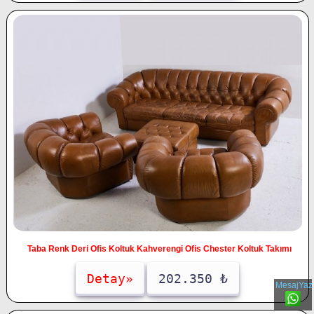
Taba Renk Deri Ofis Koltuk Kahverengi Ofis Chester Koltuk Takımı
Detay»
202.350 ₺
MesajYaz