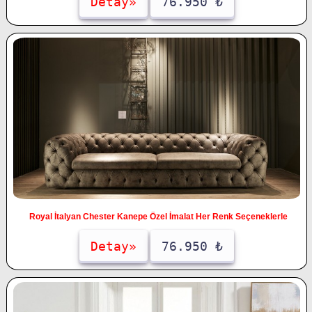
Detay»
76.950 ₺
Royal İtalyan Chester Kanepe Özel İmalat Her Renk Seçeneklerle
Detay»
76.950 ₺