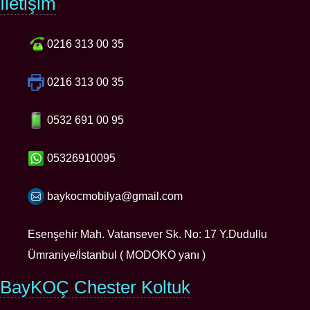
İletişim
0216 313 00 35
0216 313 00 35
0532 691 00 95
05326910095
baykocmobilya@gmail.com
Esenşehir Mah. Vatansever Sk. No: 17 Y.Dudullu
Ümraniye/İstanbul ( MODOKO yanı )
BayKOÇ Chester Koltuk