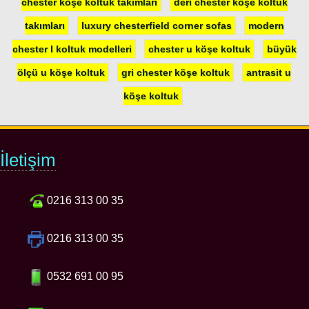
chester köşe koltuk takımları
deri chester köşe koltuk
takımları
luxury chesterfield corner sofas
modern
chester l koltuk modelleri
chester u köşe koltuk
büyük
ölçü u köşe koltuk
gri chester köşe koltuk
antrasit u
köşe koltuk
İletişim
0216 313 00 35
0216 313 00 35
0532 691 00 95