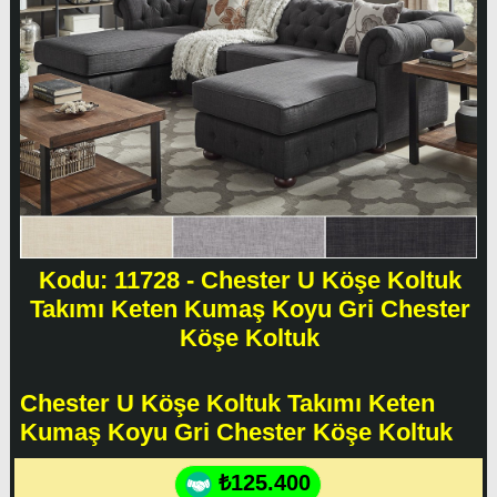
Kodu: 11728 - Chester U Köşe Koltuk
Takımı Keten Kumaş Koyu Gri Chester
Köşe Koltuk
Chester U Köşe Koltuk Takımı Keten
Kumaş Koyu Gri Chester Köşe Koltuk
₺125.400