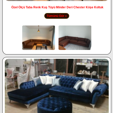
Özel Ölçü Taba Renk Kuş Tüyü Minder Deri Chester Köşe Koltuk
Tümünü Gör »