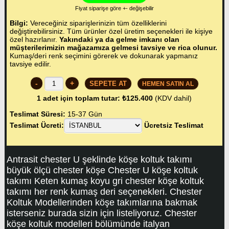
Fiyat siparişe göre +- değişebilir
Bilgi:
Vereceğiniz siparişlerinizin tüm özelliklerini
değiştirebilirsiniz. Tüm ürünler özel üretim seçenekleri ile kişiye
özel hazırlanır.
Yakındaki ya da gelme imkanı olan
müşterilerimizin mağazamıza gelmesi tavsiye ve rica olunur.
Kumaş/deri renk seçimini görerek ve dokunarak yapmanız
tavsiye edilir.
-
+
HEMEN SATIN AL
1
adet için toplam tutar:
₺125.400
(KDV dahil)
Teslimat Süresi:
15-37 Gün
Teslimat Ücreti:
Ücretsiz Teslimat
Antrasit chester U şeklinde köşe koltuk takımı
büyük ölçü chester köşe Chester U köşe koltuk
takımı Keten kumaş koyu gri chester köşe koltuk
takımı her renk kumaş deri seçenekleri. Chester
Koltuk Modellerinden köşe takımlarına bakmak
isterseniz burada sizin için listeliyoruz. Chester
köşe koltuk modelleri bölümünde italyan