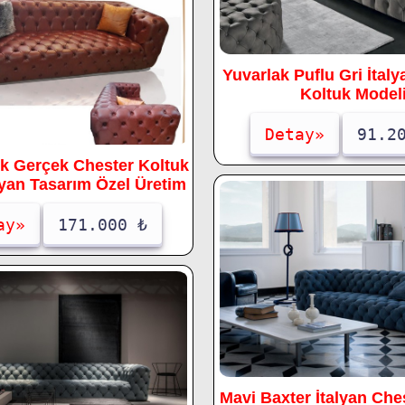
Yuvarlak Puflu Gri İtal
Koltuk Model
Detay»
91.2
k Gerçek Chester Koltuk
lyan Tasarım Özel Üretim
ay»
171.000 ₺
Mavi Baxter İtalyan Che