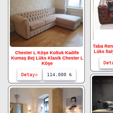
Taba Ren
Lüks İta
Chester L Köşe Koltuk Kadife
Kumaş Bej Lüks Klasik Chester L
Det
Köşe
Detay»
114.000 ₺