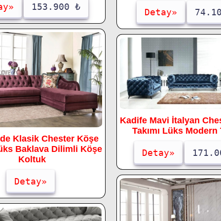
ay»
153.900 ₺
Detay»
74.1
Kadife Mavi İtalyan Che
Takımı Lüks Modern 
de Klasik Chester Köşe
üks Baklava Dilimli Köşe
Detay»
171.0
Koltuk
Detay»