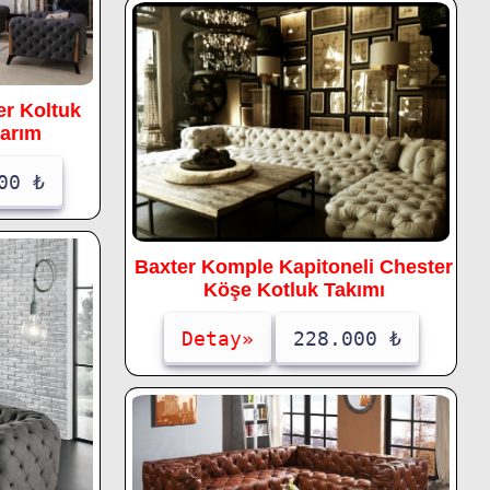
r Koltuk
sarım
00 ₺
Baxter Komple Kapitoneli Chester
Köşe Kotluk Takımı
Detay»
228.000 ₺