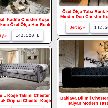
Özel Ölçü Taba Renk 
Minder Deri Chester K
eşili Kadife Chester Köşe
akımı Özel Ölçü Her Renk
Detay»
142.5
ay»
142.500 ₺
fe L Köşe Takımı Chester
Baklava Dilimli Chester
uk Orijinal Chester Köşe
İtalyan Modern Tas