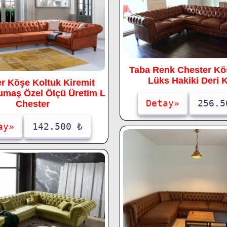
Taba Renk Chester Kö
Lüks Hakiki Deri K
r Köşe Koltuk Kiremit
maş Özel Ölçü Üretim L
Detay»
256.5
Chester
ay»
142.500 ₺