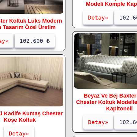
Modeli Komple Kapi
Detay»
102.6
ster Koltuk Lüks Modern
n Tasarım Özel Üretim
ay»
102.600 ₺
Beyaz Ve Bej Baxter 
Chester Koltuk Modell
Kapitoneli
ü Kadife Kumaş Chester
Köşe Koltuk
Detay»
102.6
Detay»