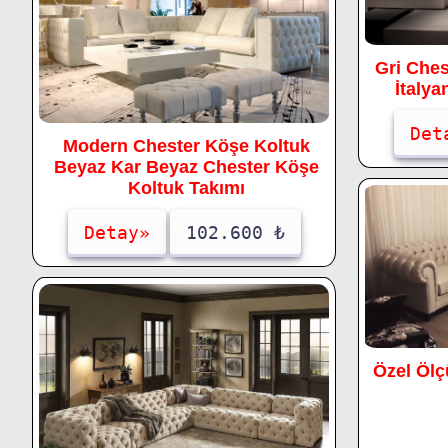
Gri Che
İtalya
Det
Modern Chester Köşe Koltuk
Beyaz Kar Beyaz Chester Köşe
Koltuk Takımı
Detay»
102.600 ₺
Özel Ölç