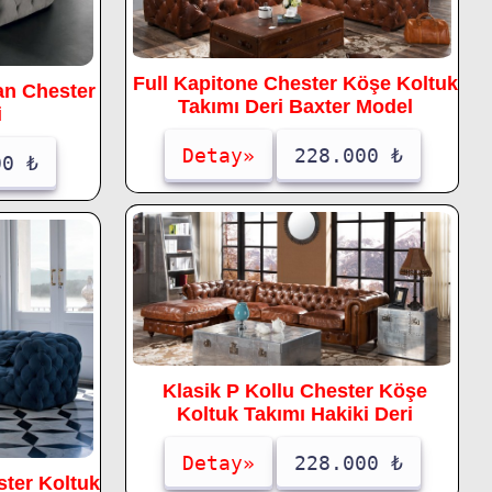
Full Kapitone Chester Köşe Koltuk
yan Chester
Takımı Deri Baxter Model
i
Detay»
228.000 ₺
00 ₺
Klasik P Kollu Chester Köşe
Koltuk Takımı Hakiki Deri
Detay»
228.000 ₺
ster Koltuk