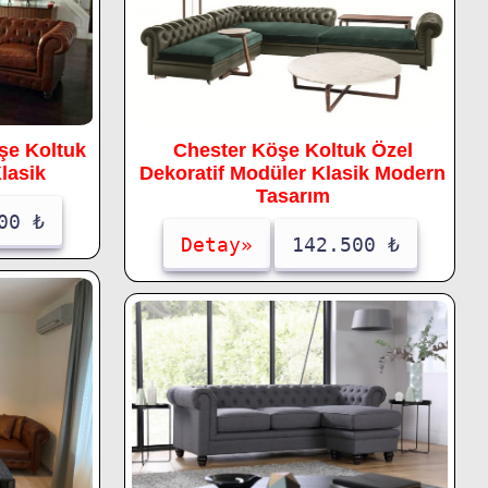
şe Koltuk
Chester Köşe Koltuk Özel
lasik
Dekoratif Modüler Klasik Modern
Tasarım
00 ₺
Detay»
142.500 ₺