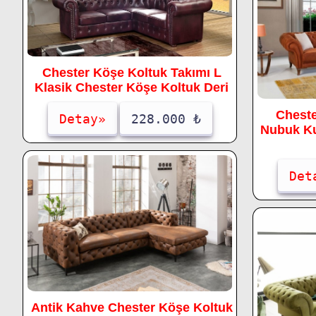
Chester Köşe Koltuk Takımı L
Klasik Chester Köşe Koltuk Deri
Cheste
Detay»
228.000 ₺
Nubuk Ku
Det
Antik Kahve Chester Köşe Koltuk