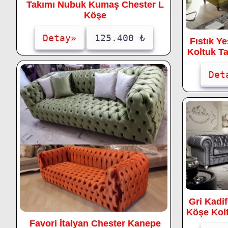
Takımı Nubuk Kumaş Chester L
Köşe
Detay»
125.400 ₺
Fıstık Y
Koltuk T
Det
Gri Kadi
Köşe Kolt
Favori İtalyan Chester Kanepe