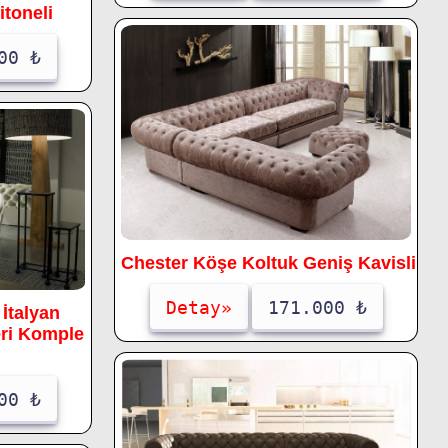
toneli
00 ₺
Chester Köşe Koltuk Geniş Kavisli
Detay»
171.000 ₺
İtalyan
eri Komple
00 ₺