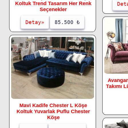
Koltuk Trend Tasarım Her Renk
Det
Seçenekler
Detay»
85.500 ₺
Avangar
Takımı L
Mavi Kadife Chester L Köşe
Koltuk Yuvarlak Puflu Chester
Köşe