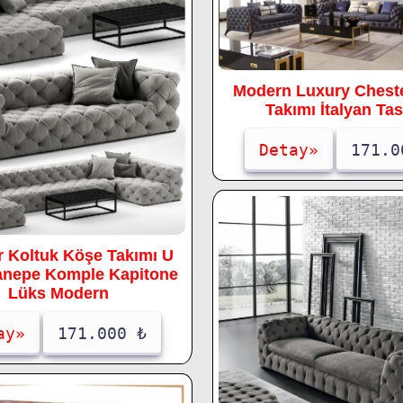
Modern Luxury Cheste
Takımı İtalyan Ta
Detay»
171.0
r Koltuk Köşe Takımı U
anepe Komple Kapitone
Lüks Modern
ay»
171.000 ₺