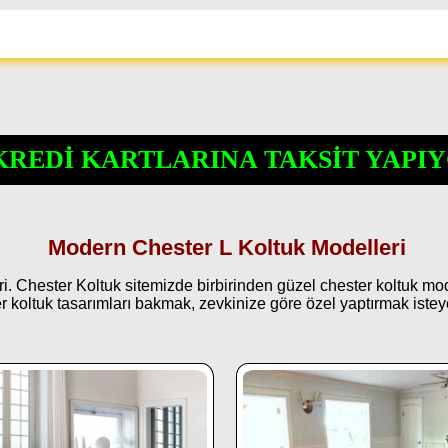
KREDİ KARTLARINA TAKSİT YAPIY
Modern Chester L Koltuk Modelleri
hester Koltuk sitemizde birbirinden güzel chester koltuk modell
r koltuk tasarımları bakmak, zevkinize göre özel yaptırmak isteye