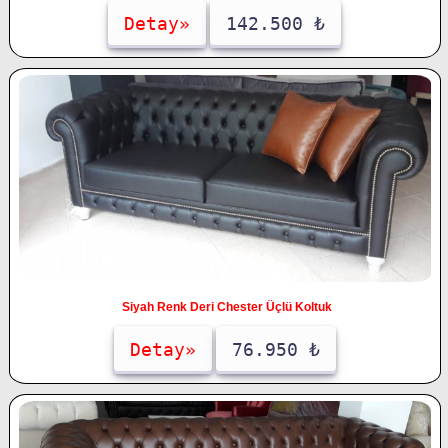
Detay»
142.500 ₺
Siyah Renk Deri Chester Üçlü Koltuk
Detay»
76.950 ₺