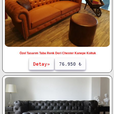
Özel Tasarım Taba Renk Deri Chester Kanepe Koltuk
Detay»
76.950 ₺