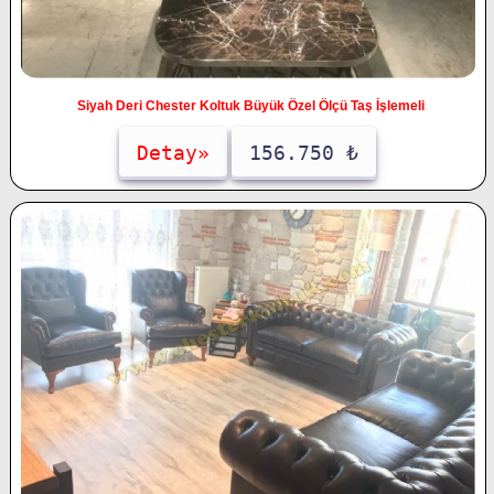
Siyah Deri Chester Koltuk Büyük Özel Ölçü Taş İşlemeli
Detay»
156.750 ₺