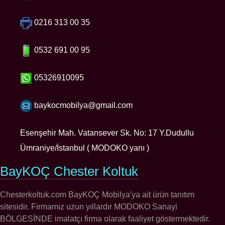
0216 313 00 35
0532 691 00 95
05326910095
baykocmobilya@gmail.com
Esenşehir Mah. Vatansever Sk. No: 17 Y.Dudullu
Ümraniye/İstanbul ( MODOKO yanı )
BayKOÇ Chester Koltuk
Chesterkoltuk.com BayKOÇ Mobilya'ya ait ürün tanıtım
sitesidir. Firmamız uzun yıllardır MODOKO Sanayi
BÖLGESİNDE imalatçı firma olarak faaliyet göstermektedir.