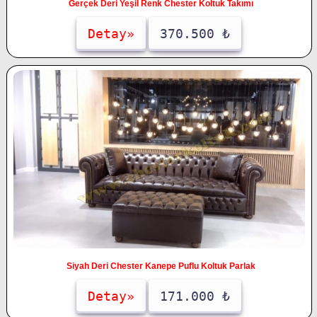
Gerçek Deri Yeşil Renk Chester Koltuk Takımı
Detay»
370.500 ₺
Siyah Deri Chester Kanepe Puflu Koltuk Parlak
Detay»
171.000 ₺